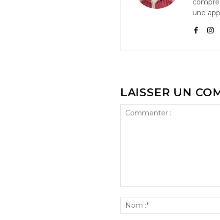
compren
une appr
LAISSER UN CO
Commenter
: