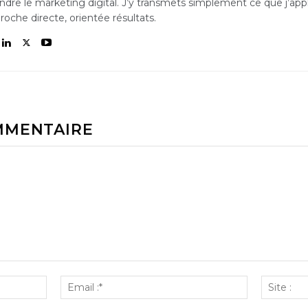
dre le marketing digital. J’y transmets simplement ce que j’appl
oche directe, orientée résultats.
MMENTAIRE
Nom
Email
:*
:*