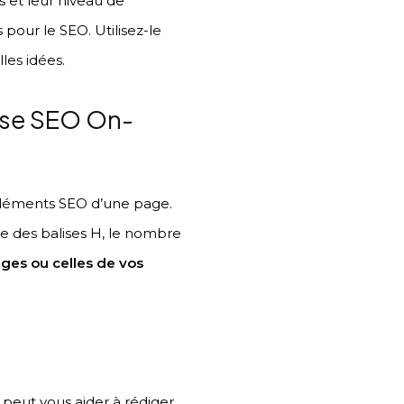
s et leur niveau de
pour le SEO. Utilisez-le
les idées.
lyse SEO On-
éléments SEO d’une page.
ture des balises H, le nombre
ages ou celles de vos
A peut vous aider à rédiger