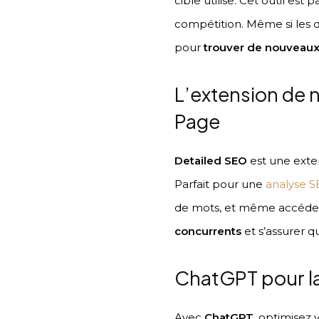
cible utilise. Cet outil es
compétition. Même si les d
pour
trouver de nouveaux
L’extension de 
Page
Detailed SEO
est une exte
Parfait pour une
analyse 
de mots, et même accéder au
concurrents
et s’assurer q
ChatGPT pour l
Avec
ChatGPT
, optimisez 