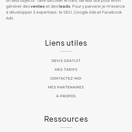
un seul objectif : faire décoller le trafic de leur site pour enfin
générer des
ventes
et des
leads
. Pour y parvenir je m'exerce
à développer 3 expertises : le SEO, Google Ads et Facebook
Ads.
Liens utiles
DEVIS GRATUIT
MES TARIFS
CONTACTEZ-MOI
MES PARTENAIRES
À PROPOS
Ressources