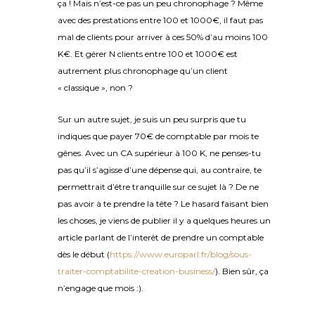
ça ! Mais n’est-ce pas un peu chronophage ? Même
avec des prestations entre 100 et 1000€, il faut pas
mal de clients pour arriver à ces 50% d’au moins 100
K€. Et gérer N clients entre 100 et 1000€ est
autrement plus chronophage qu’un client
« classique », non ?
Sur un autre sujet, je suis un peu surpris que tu
indiques que payer 70€ de comptable par mois te
gênes. Avec un CA supérieur à 100 K, ne penses-tu
pas qu’il s’agisse d’une dépense qui, au contraire, te
permettrait d’être tranquille sur ce sujet là ? De ne
pas avoir à te prendre la tête ? Le hasard faisant bien
les choses, je viens de publier il y a quelques heures un
article parlant de l’interêt de prendre un comptable
dès le début (
https://www.europarl.fr/blog/sous-
traiter-comptabilite-creation-business/
). Bien sûr, ça
n’engage que mois :).