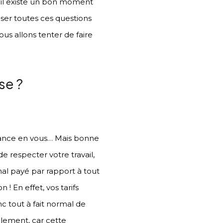
u’il existe un bon moment
poser toutes ces questions
us allons tenter de faire
se ?
iance en vous… Mais bonne
e respecter votre travail,
mal payé par rapport à tout
! En effet, vos tarifs
c tout à fait normal de
ulement, car cette