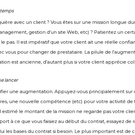
gtemps
éguière avec un client ? Vous êtes sur une mission longue d
gement, gestion d’un site Web, etc) ? Patientez un cert
 pas. Il est impératif que votre client ait une réelle confian
vec vous pour changer de prestataire. La pilule de l’augmenta
relation est ancienne, d’autant plus si votre client apprécie c
se lancer
justifier une augmentation. Appuyez-vous principalement su
es, une nouvelle compétence (etc) pour votre activité de 
l estimé le montant de la mission ne regarde pas votre clie
pport à ce que vous faisiez au début du contrat, essayez de r
lui les bases du contrat si besoin. Le plus important est de