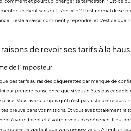
d, comment et pourquoi changer sa tarification ? Est-ce q
menter un client sans qu’il s’en aille ? Il est normal de se 
lance. Reste à savoir comment y répondre, et c’est ce que no
raisons de revoir ses tarifs à la haus
e de l’imposteur
qué des tarifs au ras des pâquerettes par manque de conf
fini par prendre conscience que si vous n’êtes pas capable d
 place. Vous avez compris qu’il n’est pas juste d’être aussi 
es preuve dans vos missions. Et vous avez totalement raison 
nt à votre talent et à votre niveau d’expérience. Il est don
 proposer le vrai tarif que vous pensez valoir. Attention se