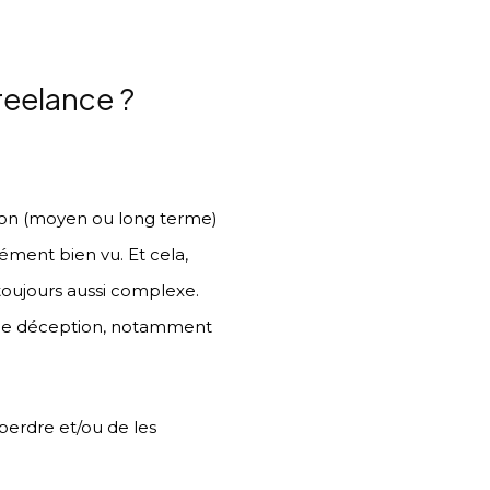
reelance ?
ssion (moyen ou long terme)
cément bien vu. Et cela,
 toujours aussi complexe.
 de déception, notamment
 perdre et/ou de les