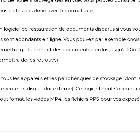
 donc de fichiers sauvegardés en vue. Vous pouvez consulter 
 vous n’êtes pas doué avec l’informatique.
logiciel de restauration de documents disparus si vous vou
Ils sont abondants en ligne. Vous pouvez par exemple chois
 remettre gratuitement des documents perdus jusqu’à 2Go. C
rmettra de les retrouver.
 tous les appareils et les périphériques de stockage (dont l
 encore un disque dur externe). Ce logiciel peut s’occuper d
 tout fomat, les vidéos MP4, les fichiers PPS pour vos expo