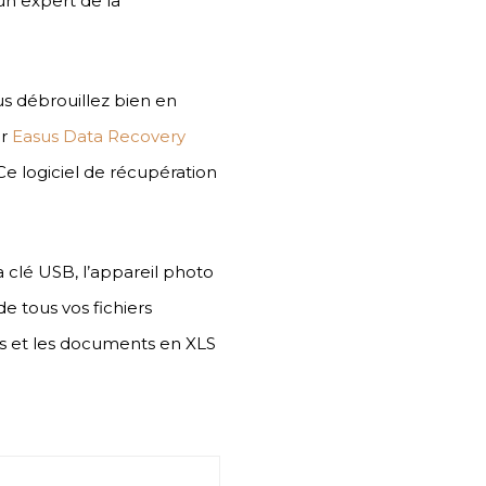
un expert de la
s débrouillez bien en
ir
Easus Data Recovery
e logiciel de récupération
a clé USB, l’appareil photo
e tous vos fichiers
sés et les documents en XLS