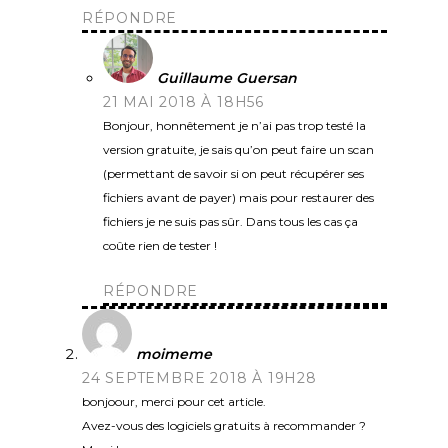
RÉPONDRE
Guillaume Guersan
21 MAI 2018 À 18H56
Bonjour, honnêtement je n’ai pas trop testé la
version gratuite, je sais qu’on peut faire un scan
(permettant de savoir si on peut récupérer ses
fichiers avant de payer) mais pour restaurer des
fichiers je ne suis pas sûr. Dans tous les cas ça
coûte rien de tester !
RÉPONDRE
moimeme
24 SEPTEMBRE 2018 À 19H28
bonjoour, merci pour cet article.
Avez-vous des logiciels gratuits à recommander ?