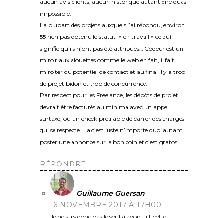
aucun avis clients, aucun historique autant dire quasi
impossible.
La plupart des projets auxquels j’ai répondu, environ
55 non pas obtenu le statut » en travail » ce qui
signifie qu’ils n’ont pas été attribués… Codeur est un
miroir aux alouettes comme le web en fait, il fait
miroiter du potentiel de contact et au final il y a trop
de projet bidon et trop de concurrence.
Par respect pour les Freelance, les dépôts de projet
devrait être facturés au minima avec un appel
surtaxé, où un check préalable de cahier des charges
qui se respecte… la c’est juste n’importe quoi autant
poster une annonce sur le bon coin et c’est gratos
RÉPONDRE
Guillaume Guersan
16 NOVEMBRE 2017 À 17H00
Je ne suis donc pas le seul à avoir fait cette